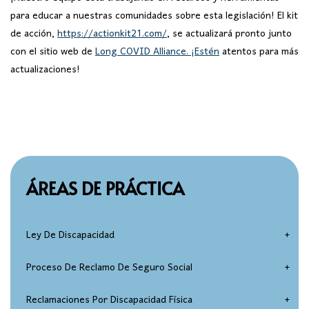
para educar a nuestras comunidades sobre esta legislación! El kit
de acción,
https://actionkit21.com/
, se actualizará pronto junto
con el sitio web de
Long COVID Alliance. ¡Estén
atentos para más
actualizaciones!
ÁREAS DE PRÁCTICA
Ley De Discapacidad
Elegibilidad Por Discapacidad Del Seguro Social
Proceso De Reclamo De Seguro Social
Reclamaciones Por Discapacidad Para Mayores De 50
Solicitud de discapacidad
Reclamaciones Por Discapacidad Física